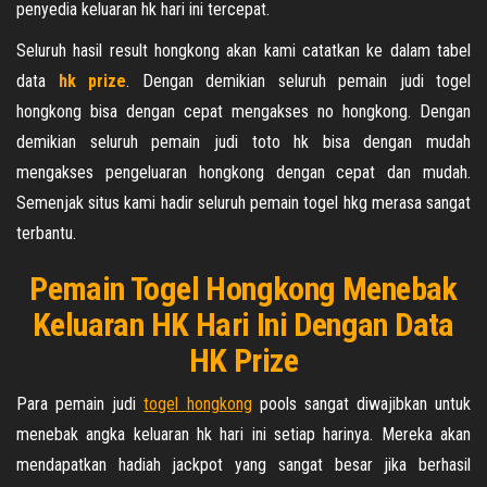
penyedia keluaran hk hari ini tercepat.
Seluruh hasil result hongkong akan kami catatkan ke dalam tabel
data
hk prize
. Dengan demikian seluruh pemain judi togel
hongkong bisa dengan cepat mengakses no hongkong. Dengan
demikian seluruh pemain judi toto hk bisa dengan mudah
mengakses pengeluaran hongkong dengan cepat dan mudah.
Semenjak situs kami hadir seluruh pemain togel hkg merasa sangat
terbantu.
Pemain Togel Hongkong Menebak
Keluaran HK Hari Ini Dengan Data
HK Prize
Para pemain judi
togel hongkong
pools sangat diwajibkan untuk
menebak angka keluaran hk hari ini setiap harinya. Mereka akan
mendapatkan hadiah jackpot yang sangat besar jika berhasil